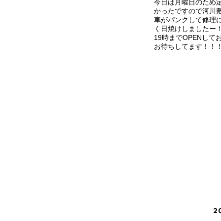
今日は月曜日のため
かったですので河川
車がパンクして修理
く日焼けしましたー！
19時までOPENし
お待ちしてます！！
2