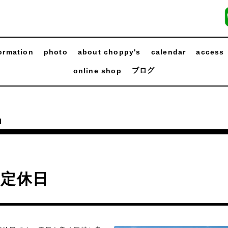
ormation
photo
about choppy's
calendar
access
ブログ
online shop
n
曜定休日