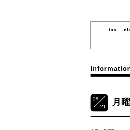
top
inf
informatio
06
月
21