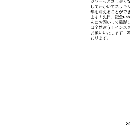
ジワーっと蒸し暑く
して汗かいてスッキ
年を迎えることがで
ます！先日、記念t-s
んにお願いして撮影
は全然違う！インス
お願いいたします！本
おります。
2