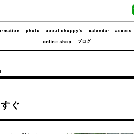
ormation
photo
about choppy's
calendar
access
ブログ
online shop
n
うすぐ