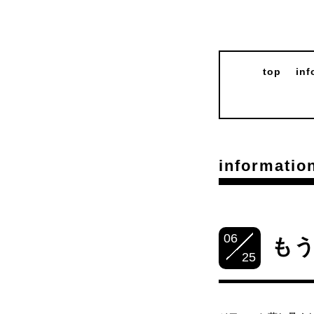
top
inf
informatio
06
も
25