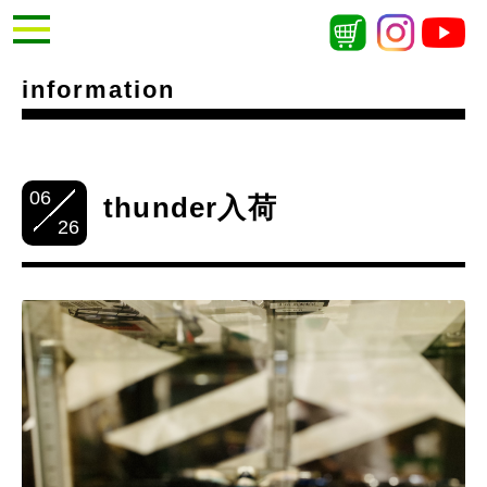
information
06
thunder入荷
26