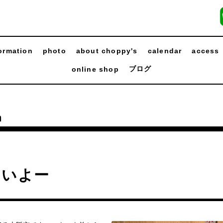
ormation
photo
about choppy's
calendar
access
ブログ
online shop
n
よいよー