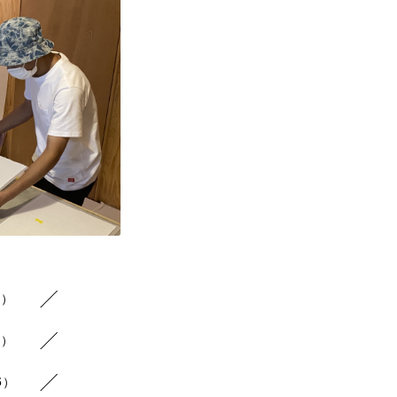
3）
3）
5）