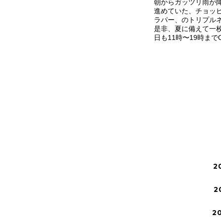
朝からガッツリ雨が
進めていた、チョッピ
ラパー、のトリプル
是非、夏に備えて一
日も11時〜19時まで
2
2
2