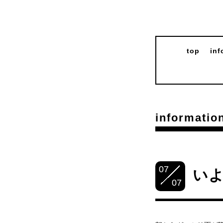
top
inf
informatio
07
い
07