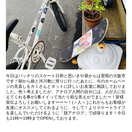
今日はバッチリのスケート日和と思いきや昼からは雷雨の大阪市
です！朝から娘と河川敷に滑りに行ったあとに、今のホームペー
ジの見直しをカミさんとネットに詳しいお友達に相談しておりま
した。色々考えましたが、アナログ人間の自分には、人が人に伝
えてくれる事が1番イイって当たり前な答えがでましたー！皆様
宣伝よろしくお願いしますーーー！(＞人＜;)これからもお客様が
友達にオススメしてくれるように、そして！よりスケートライフ
を楽しんでいただけるように「脱アナログ」で頑張ります！今日
も11時〜19時までOPENしております。