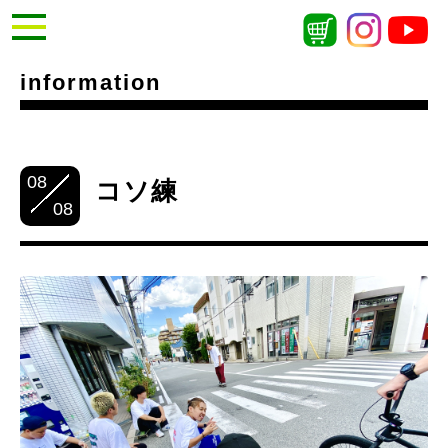
information
08
コソ練
08