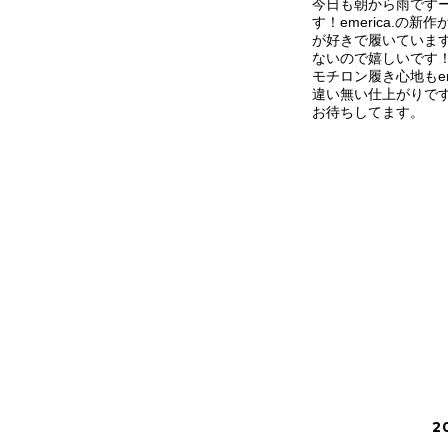
今日も朝から雨です
す！emerica.の新
が好きで履いていま
ないので嬉しいです
モチロン履き心地もem
違い無い仕上がりです
お待ちしてます。
2