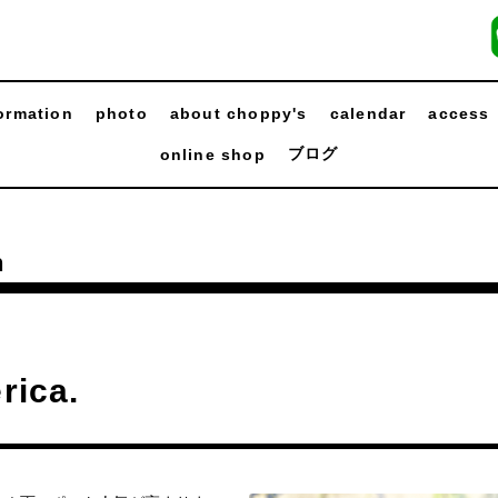
ormation
photo
about choppy's
calendar
access
ブログ
online shop
n
rica.