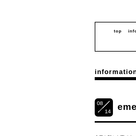
top
inf
informatio
08
eme
14