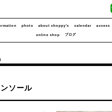
ormation
photo
about choppy's
calendar
access
ブログ
online shop
n
インソール