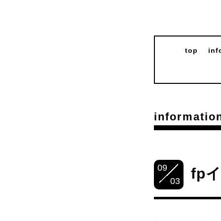
top
inf
informatio
09
fp
03