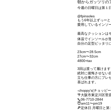
朝からガッツリの
今週の日曜日は第１
@fpinsoles
もう6年以上ずっーと
愛用しているインソ
最高なクッションはモ
体温でインソールが
自分の足型ピッタリ
23cm〜28.5cm
27cm〜32cm
4800+tax
3回は渡って履けます
絶対に後悔させない自
立ち仕事の方にプレ
喜ばれます。
-choppy's(チョッピー
🌴大阪市東淀川区菅原6
📞06-7710-2844
😇am11〜pm19
🍕定休日.月曜日と