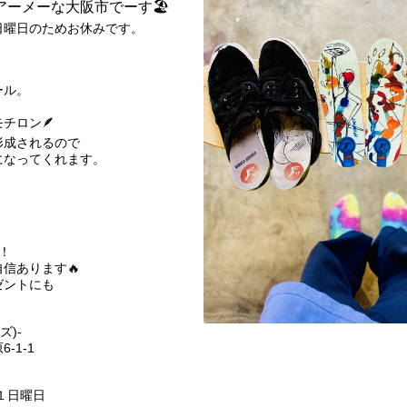
アーメーな大阪市でーす🏖
日曜日のためお休みです。
ール。
チロン🪶
形成されるので
になってくれます。
！
信あります🔥
ゼントにも
ズ)-
-1-1
第１日曜日