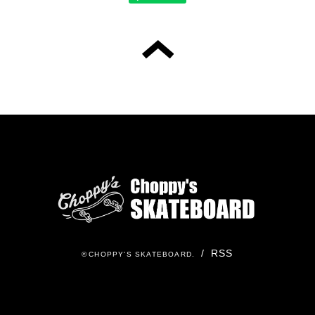
/
RSS
©
CHOPPY'S SKATEBOARD
.