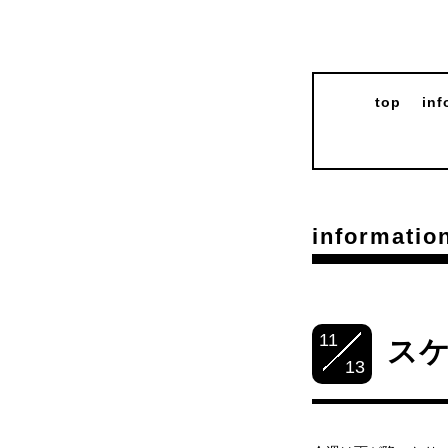
top
inf
informatio
11
ス
13