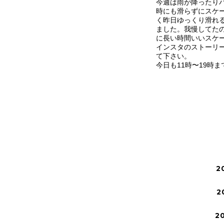
今週は雨が降ったり
時にも滑らずにスケ
く昨日ゆっくり滑れ
ました。我慢してた
に長い時間いいスケ
インスタのストーリ
て下さい。
今日も11時〜19時ま
2
2
2