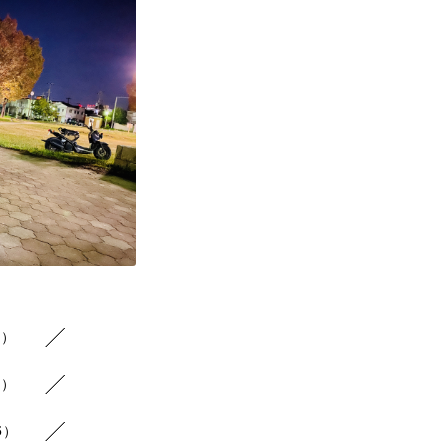
3）
3）
5）