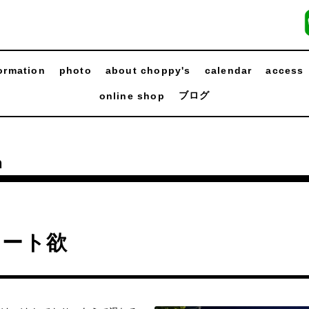
ormation
photo
about choppy's
calendar
access
ブログ
online shop
n
ケート欲