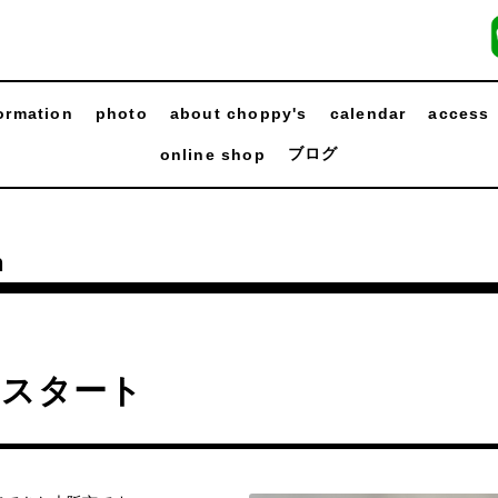
ormation
photo
about choppy's
calendar
access
ブログ
online shop
n
月スタート