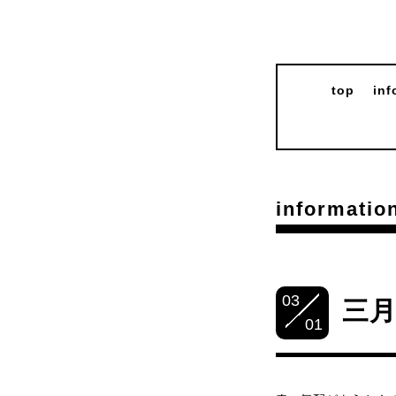
top
inf
informatio
03
三
01