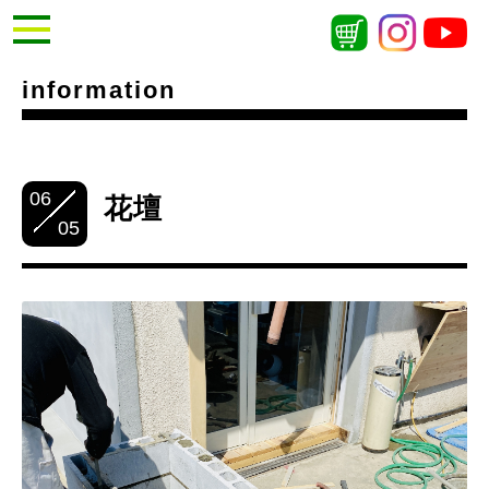
information
06
花壇
05