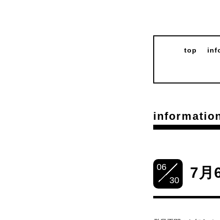
top
inf
informatio
06
7月
30