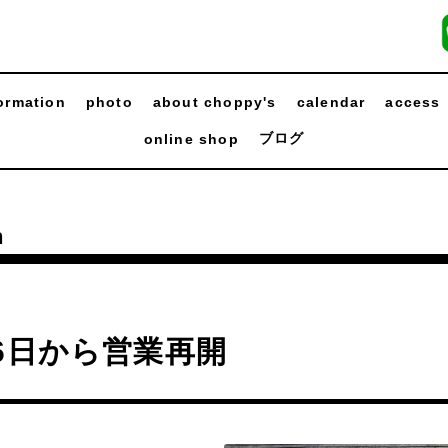
ormation
photo
about choppy's
calendar
access
ブログ
online shop
n
6日から営業再開