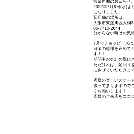
営業再開のお知らせ
2022年7月6日(水
になりました。
新店舗の場所は、
大阪市東淀川区大桐3-2
06-7710-2844
分からない時はお気
7月でチョッピーズは
日頃の感謝を込めて7
す！！！
期間中お会計の際に
ただければ、足回りを
にさせていただきます
皆様の楽しいスケー
張って参りますので
くお願いします！
皆様のご来店をココ