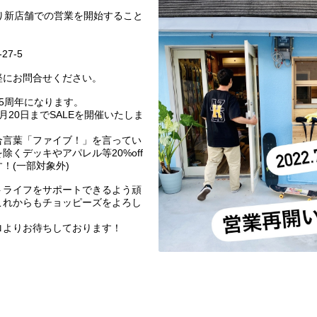
。
)より新店舗での営業を開始すること
7-5
軽にお問合せください。
5周年になります。
月20日までSALEを開催いたしま
合言葉「ファイブ！」を言ってい
除くデッキやアパレル等20%off
！(一部対象外)
トライフをサポートできるよう頑
これからもチョッピーズをよろし
ロよりお待ちしております！