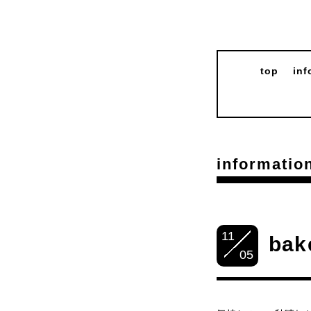
top
inf
informatio
11
bak
05