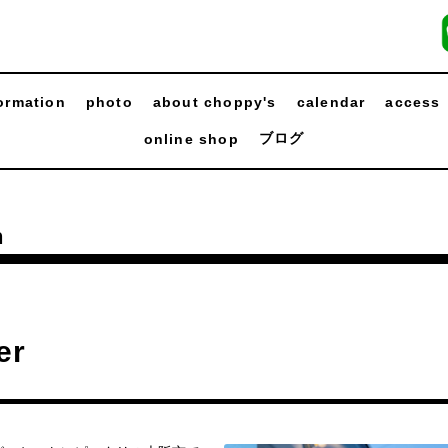
ormation
photo
about choppy's
calendar
access
ブログ
online shop
n
er