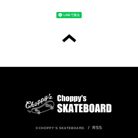
/
RSS
©
CHOPPY'S SKATEBOARD
.