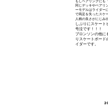
もしベアリングにも
同じデッキやベアリ
ーモデルはライダー
で両足を失ったスケ
人柄の良さがにじみ
しぶりにスケート
号泣です！！！
ブロンソンの他にも
りスケートボード
イダーです。
2