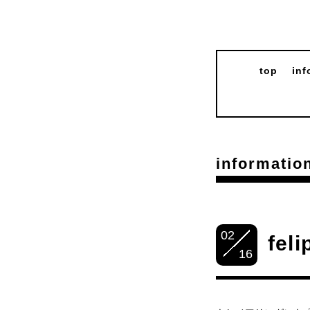
top
inf
informatio
02
fel
16