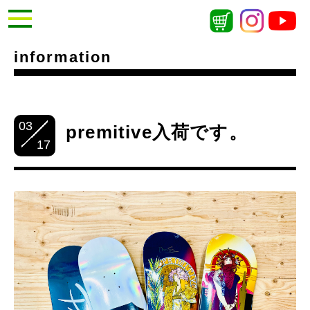
information
03
premitive入荷です。
17