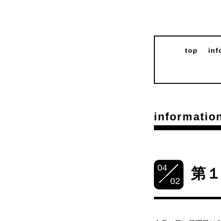
top
inf
informatio
04
第１
02