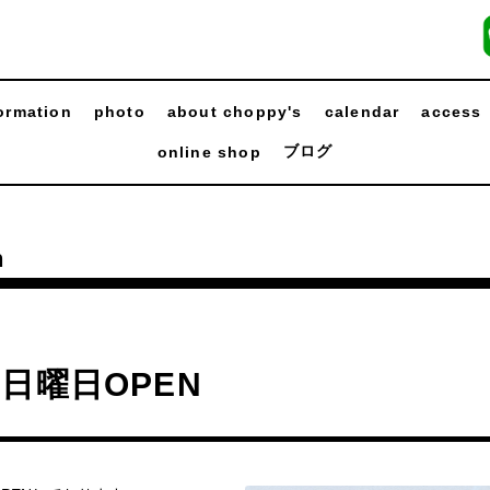
ormation
photo
about choppy's
calendar
access
ブログ
online shop
n
日曜日OPEN