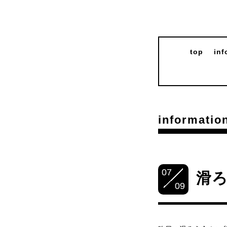
top
inf
informatio
07
滑
09