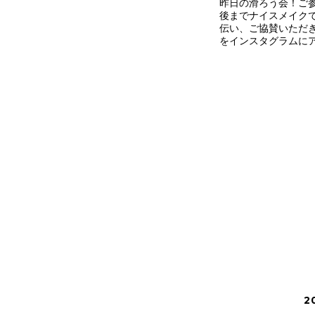
昨日の滑ろう会！ご
後までナイスメイク
伝い、ご協賛いただ
をインスタグラムに
2