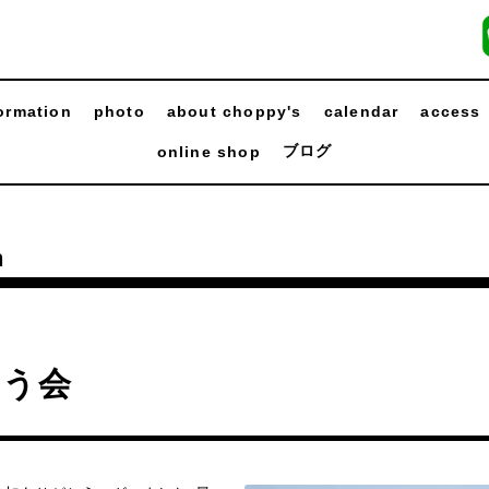
ormation
photo
about choppy's
calendar
access
ブログ
online shop
n
ろう会