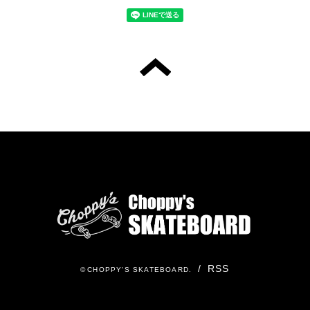
/
RSS
©
CHOPPY'S SKATEBOARD
.