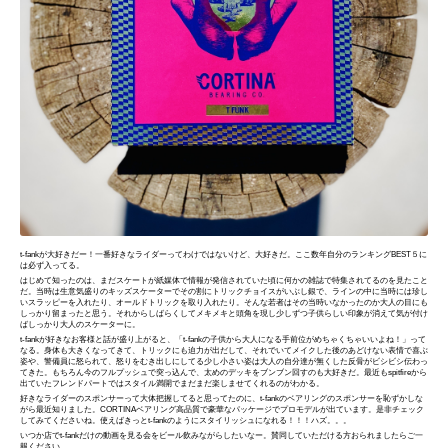
t-fankが大好きだー！
一番好きなライダーってわけではないけど、大好きだ。
ここ数年自分のランキングBEST５に
は必ず入ってる。
はじめて知ったのは、
まだスケートが紙媒体で情報が発信されていた頃に何かの雑誌で特
集されてるのを見たこと
だ。
当時は生意気盛りのキッズスケーターでその割にトリックチョイス
がいぶし銀で、
ラインの中に当時には珍し
いスラッピーを入れたり、
オールドトリックを取り入れたり。
そんな若者はその当時いなかったのか大人の目にも
しっかり留まっ
たと思う。
それからしばらくしてメキメキと頭角を現し少しずつ子供らしい印
象が消えて気が付け
ばしっかり大人のスケーターに。
t-fankが好きなお客様と話が盛り上がると、「t-
fankの子供から大人になる手前位がめちゃくちゃいいよね！」
って
なる。身体も大きくなってきて、
トリックにも迫力が出だして、
それでいてメイクした後のあどけない表情で喜ぶ
姿や、
警備員に怒られて、
怒りをむき出しにしてる少し小さい姿は大人の自分達が無くした反
骨がビシビシ伝わっ
てきた。
もちろん今のフルプッシュで突っ込んで、
太めのデッキをブンブン回すのも大好きだ。
最近もspitfireから
出ていたフレンドパートではスタイル
満開でまだまだ楽しませてくれるのがわかる。
好きなライダーのスポンサーって大体把握してると思ってたのに、
t-
fankのベアリングのスポンサーを恥ずかしな
がら最近知りまし
た。
CORTINAベアリング高品質で豪華なパッケージでプロモデル
が出ています。是非チェック
してみてくださいね。
使えばきっとt-fankのようにスタイリッシュになれる！！！
ハズ。。。
いつか店でt-
fankだけの動画を見る会をビール飲みながらしたいなー。
賛同していただける方おられましたらご一
報ください。