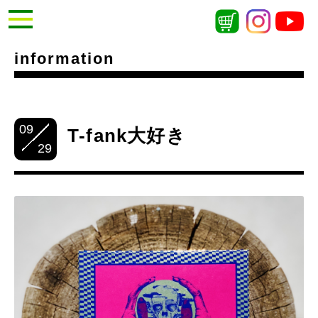
information
09
T-fank大好き
29