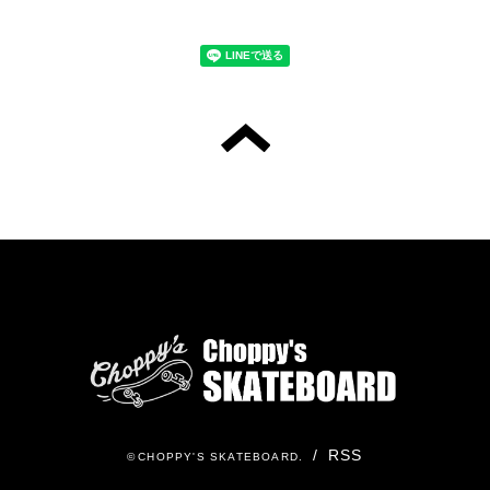
/
RSS
©
CHOPPY'S SKATEBOARD
.