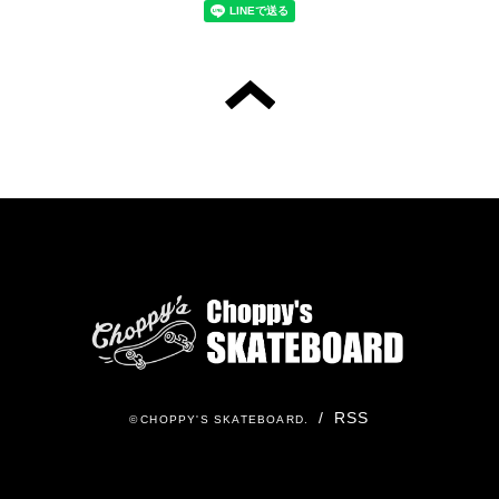
/
RSS
©
CHOPPY'S SKATEBOARD
.