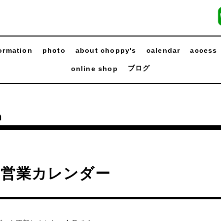
ormation
photo
about choppy's
calendar
access
ブログ
online shop
n
月営業カレンダー