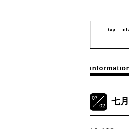
top
inf
informatio
07
七
02