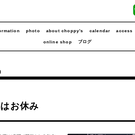
ormation
photo
about choppy's
calendar
access
ブログ
online shop
n
週はお休み