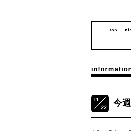
top
inf
informatio
11
今
22