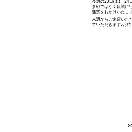
今週の23日(土)、2
参戦ではなく観戦に
迷惑をおかけいたし
来週からご来店いた
ていただきます♪お待
2