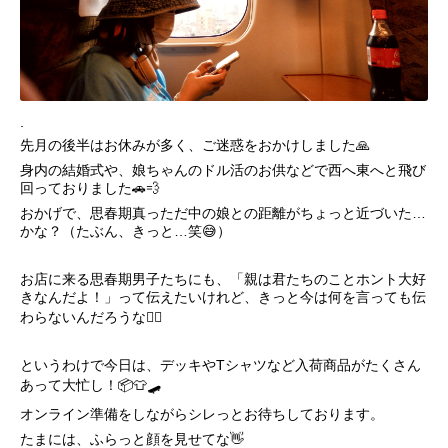
.
先月の後半はお休みが多く、ご迷惑をおかけしました🙏
身内の結婚式や、娘ちゃんのドル活のお供などで西へ東へと飛び
回っておりました🚗💨
おかげで、思春期真っただ中の娘との距離がちょっと近づいた…
かな？（たぶん、きっと…笑😅）
お店に来る思春期男子たちにも、「親は君たちのことホント大好
きなんだよ！」って伝えたいけれど、きっと今は何を言っても伝
わらないんだろうな🤷‍♀️
というわけで今日は、デッキやTシャツなど入荷商品がたくさん
あって大忙し！📦👕🛹
オンライン準備をしながらシレっとお待ちしております。
たまには、ふらっと顔を見せてな👋