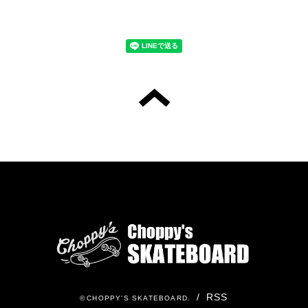
/
RSS
©
CHOPPY'S SKATEBOARD
.