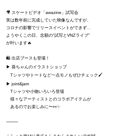
🎥 スケートビデオ「awazine」試写会
実は数年前に完成していた映像なんですが、
コロナの影響でリリースイベントができず…
ようやくこの日、念願の“試写とVNZライブ”
が叶います🔥
🛍️ 出店ブースも登場！
▶︎ 葵ちゃんのイラストショップ
Tシャツやトートなど一点モノもぜひチェック🖌️
▶︎ joint&jam
Tシャツや小物いろいろ登場
様々なアーティストとのコラボアイテムが
あるのでお楽しみに〜👀✨
⸻
ふらっと遊びに来てもらえたらうれしいです🙌