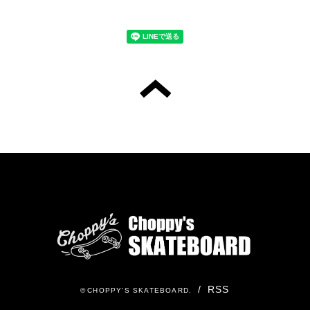
/
RSS
©
CHOPPY'S SKATEBOARD
.