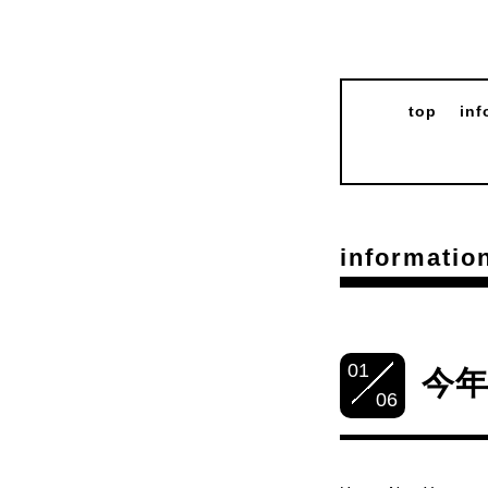
top
inf
informatio
01
今
06