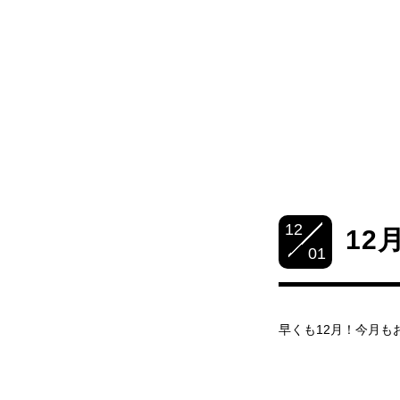
12
12
01
早くも12月！今月も