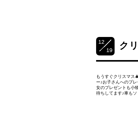
12
ク
19
もうすぐクリスマス
ー♪お子さんへのプ
女のプレゼントも小
待ちしてます♪車もソ