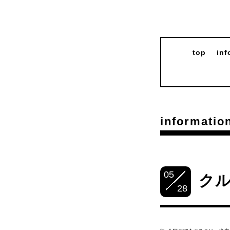
top
inf
informatio
05
ク
28