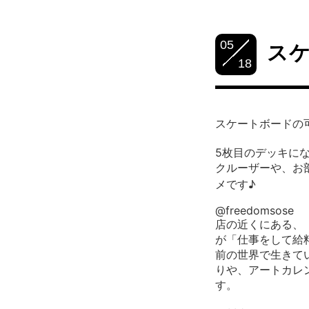
05
ス
18
スケートボードの可
5枚目のデッキに
⁡クルーザーや、
メです♪
@freedomsose
店の近くにある、
が「
仕事をして給
前の世界で生きて
りや、
アートカレ
す。