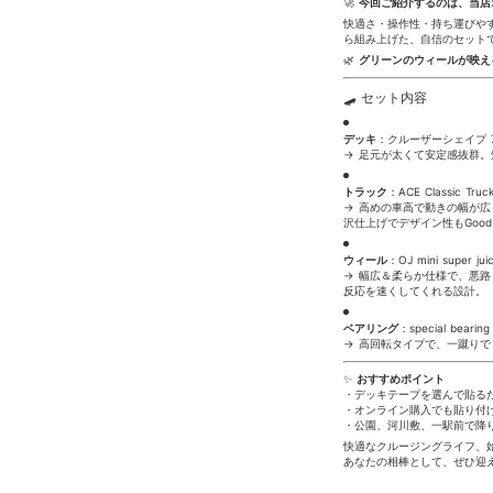
🚀
今回ご紹介するのは、当店
快適さ・操作性・持ち運びや
ら組み上げた、自信のセット
🌿
グリーンのウィールが映え
🛹 セット内容
デッキ
：クルーザーシェイプ 7
→ 足元が太くて安定感抜群
トラック
：ACE Classic Truck
→ 高めの車高で動きの幅が広
沢仕上げでデザイン性もGood
ウィール
：OJ mini super ju
→ 幅広＆柔らか仕様で、悪
反応を速くしてくれる設計。
ベアリング
：special bearin
→ 高回転タイプで、一蹴りで
✨
おすすめポイント
・デッキテープを選んで貼る
・オンライン購入でも貼り付
・公園、河川敷、一駅前で降
快適なクルージングライフ、
あなたの相棒として、ぜひ迎