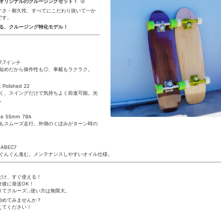
オリジナルのクルージングセット！
🚀
すさ・耐久性、
すべてにこだわり抜いて一か
です。
る、クルージング特化モデル！
.7インチ
。短めだから操作性も◎、
車載もラクラク。
 Polished 22
く、
スイングだけで気持ちよく前進可能。
光
。
ice 55mm 78A
路もスムーズ走行。
外側のくぼみがターン時の
g ABEC7
ぐんぐん進む。
メンテナンスしやすいオイル仕様。
だけ、すぐ使える！
け後に発送OK！
りてクルーズ…使い方は無限大。
始めてみませんか？
えてください！