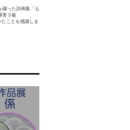
を綴った詩画集「も
障害３級
いたことを感謝しま