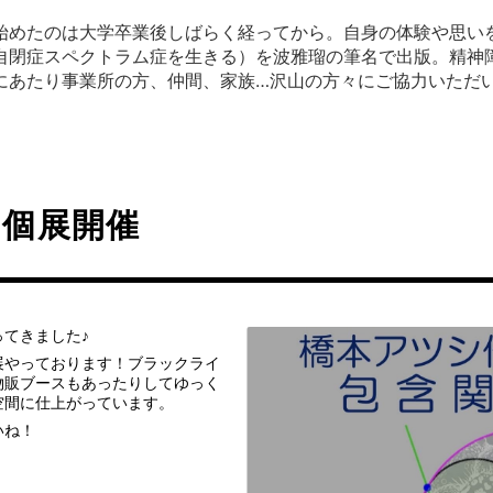
始めたのは大学卒業後しばらく経ってから。
自身の体験や思い
自閉症スペクトラム症を生きる）を波雅瑠の筆名で出版。
精神
にあたり事業所の方、仲間、家族…
沢山の方々にご協力いただ
の個展開催
てきました♪
展やっております！ブラックライ
物販ブースもあったりしてゆっく
空間に仕上がっています。
いね！