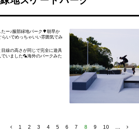
部緑地スケートパーク
たー♪服部緑地パーク🌳朝早か
ぐらいでめっちゃいい雰囲気でみ
と目線の高さが同じで完全に遊具
でいました🦜海外のパークみた
1
2
3
4
5
6
7
8
9
10
...