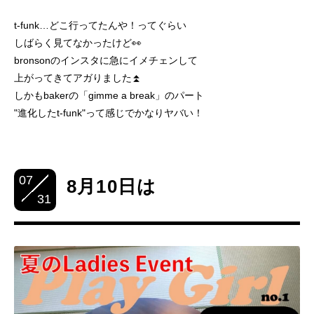
t-funk…どこ行ってたんや！ってぐらい
しばらく見てなかったけど👀
bronsonのインスタに急にイメチェンして
上がってきてアガりました⏫
しかもbakerの「gimme a break」のパート
"進化したt-funk"って感じでかなりヤバい！
07
8月10日は
31