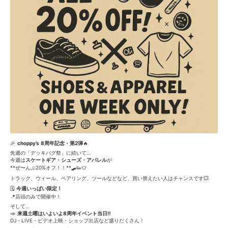
🎉
choppy’s 8周年記念・第2弾
🔥
先週の「デッキバグ祭」に続いて…
今週は
スケートギア・シューズ・アパレル
が
**ぜ〜んぶ20%オフ！！**🛹👟👕
トラック、ウィール、ベアリング、ツールなどなど、
買い替えたい人はチャンスです💥
🗓
今週いっぱい限定！
📍店頭のみで開催中！
そして…
📣
来週土曜はいよいよ8周年イベント当日‼️
DJ・LIVE・ビデオ上映・ショップ出店など盛りだくさん！